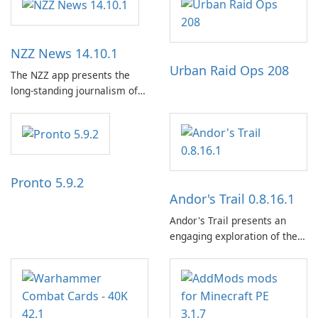
NZZ News 14.10.1
Urban Raid Ops 208
The NZZ app presents the
long-standing journalism of
the NZZ, rooted in
independence, open debate,
and a liberal outlook that
embraces diverse opinion.
Pronto 5.9.2
Andor's Trail 0.8.16.1
Andor's Trail presents an
engaging exploration of the
fantasy world of Dhayavar,
centered around the pursuit
of your brother, Andor,
through a quest-driven
narrative inspired by classic