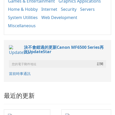
Games & Entertainment
Graphics Applications
Home & Hobby
Internet
Security
Servers
System Utilities
Web Development
Miscellaneous
決不會錯過的更新Canon MF6500 Series再
次UpdateStar
當前時事通訊
最近的更新