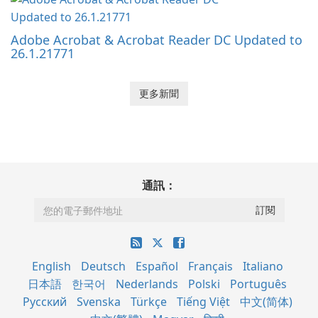
Adobe Acrobat & Acrobat Reader DC Updated to
26.1.21771
更多新聞
通訊：
English
Deutsch
Español
Français
Italiano
日本語
한국어
Nederlands
Polski
Português
Русский
Svenska
Türkçe
Tiếng Việt
中文(简体)