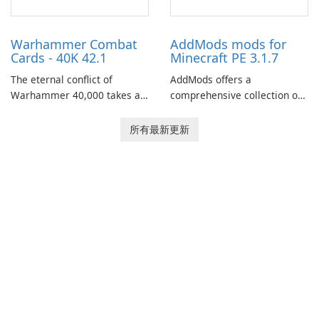
role-playing games.
Warhammer Combat
AddMods mods for
Cards - 40K 42.1
Minecraft PE 3.1.7
The eternal conflict of
AddMods offers a
Warhammer 40,000 takes a
comprehensive collection of
new turn in Warhammer
add-ons for Minecraft PE,
Combat Cards - 40K, a card
allowing you to enhance your
所有最新更新
game featuring miniatures
gameplay with incredible
from Games Workshop's
mods and maps. With these
Warhammer 40,000
add-ons, your Minecraft PE
Universe.
experience will become even
more captivating and
immersive.