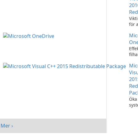
201
Red
Vikt
för 
Visu
Mic
appl
One
Effe
filh
Micr
Mic
One
Vis
201
Red
Pac
Öka 
sys
med
Visu
Redi
Mer ›
Pack