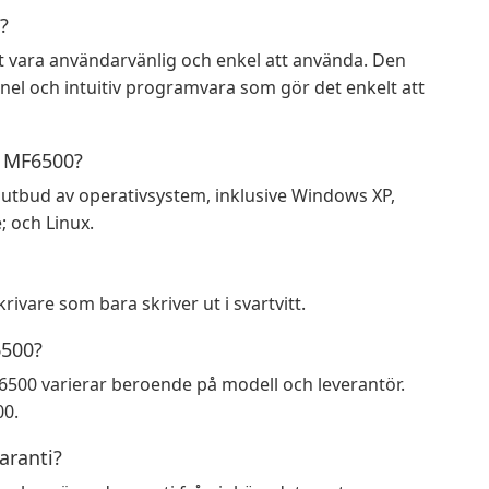
?
t vara användarvänlig och enkel att använda. Den
l och intuitiv programvara som gör det enkelt att
n MF6500?
utbud av operativsystem, inklusive Windows XP,
; och Linux.
vare som bara skriver ut i svartvitt.
6500?
6500 varierar beroende på modell och leverantör.
00.
ranti?