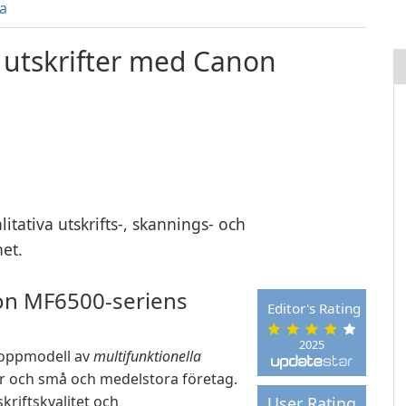
a
ga utskrifter med Canon
tativa utskrifts-, skannings- och
et.
on MF6500-seriens
Editor's Rating
2025
toppmodell av
multifunktionella
 och små och medelstora företag.
kriftskvalitet och
User Rating