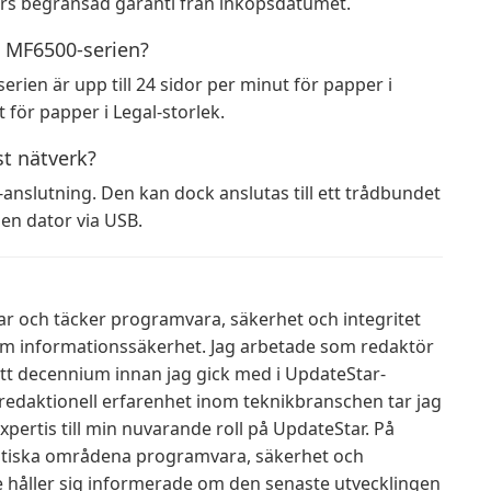
rs begränsad garanti från inköpsdatumet.
 MF6500-serien?
ien är upp till 24 sidor per minut för papper i
t för papper i Legal-storlek.
st nätverk?
anslutning. Den kan dock anslutas till ett trådbundet
 en dator via USB.
ar och täcker programvara, säkerhet och integritet
om informationssäkerhet. Jag arbetade som redaktör
ett decennium innan jag gick med i UpdateStar-
edaktionell erfarenhet inom teknikbranschen tar jag
rtis till min nuvarande roll på UpdateStar. På
ritiska områdena programvara, säkerhet och
sare håller sig informerade om den senaste utvecklingen