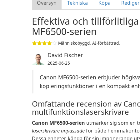
Översyn
Tekniska
Köpa
Rediger
Effektiva och tillförlitli
MF6500-serien
Människobyggd. AI-förbättrad.
David Fischer
2025-06-25
Canon MF6500-serien erbjuder högkvali
kopieringsfunktioner i en kompakt enh
Omfattande recension av Can
multifunktionslaserskrivare
Canon MF6500-serien
utmärker sig som en 
laserskrivare anpassade
för både hemmakontor
Dessa enheter, kända för sin imponerande uts