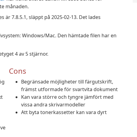
ste månaden.
är 7.8.5.1, släppt på 2025-02-13. Det lades
tivsystem: Windows/Mac. Den hämtade filen har en
yget 4 av 5 stjärnor.
Cons
ög
Begränsade möjligheter till färgutskrift,
främst utformade för svartvita dokument
xt
Kan vara större och tyngre jämfört med
vissa andra skrivarmodeller
Att byta tonerkassetter kan vara dyrt
ive