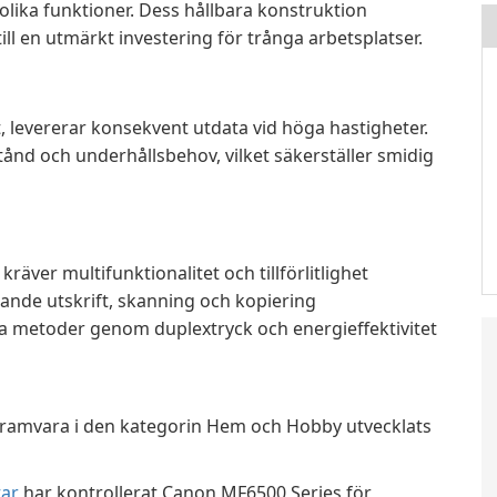
olika funktioner. Dess hållbara konstruktion
till en utmärkt investering för trånga arbetsplatser.
t, levererar konsekvent utdata vid höga hastigheter.
ånd och underhållsbehov, vilket säkerställer smidig
räver multifunktionalitet och tillförlitlighet
de utskrift, skanning och kopiering
a metoder genom duplextryck och energieffektivitet
ramvara i den kategorin Hem och Hobby utvecklats
ar
har kontrollerat Canon MF6500 Series för