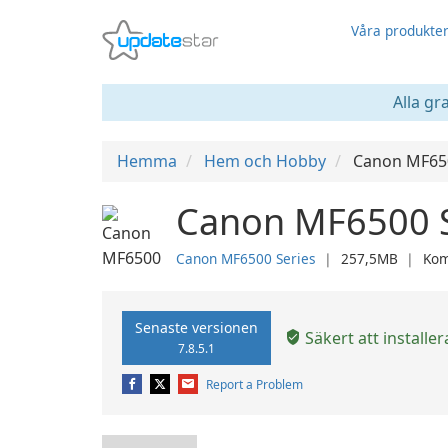
Våra produkte
Alla gr
Hemma
Hem och Hobby
Canon MF650
Canon MF6500 Se
Canon MF6500 Series
❘
257,5MB
❘
Kom
Senaste versionen
Säkert att installer
7.8.5.1
Report a Problem