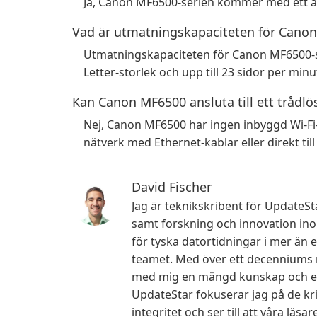
Ja, Canon MF6500-serien kommer med ett å
Vad är utmatningskapaciteten för Canon
Utmatningskapaciteten för Canon MF6500-ser
Letter-storlek och upp till 23 sidor per minu
Kan Canon MF6500 ansluta till ett trådlö
Nej, Canon MF6500 har ingen inbyggd Wi-Fi-
nätverk med Ethernet-kablar eller direkt till
David Fischer
Jag är teknikskribent för UpdateSt
samt forskning och innovation in
för tyska datortidningar i mer än 
teamet. Med över ett decenniums r
med mig en mängd kunskap och expe
UpdateStar fokuserar jag på de k
integritet och ser till att våra lä