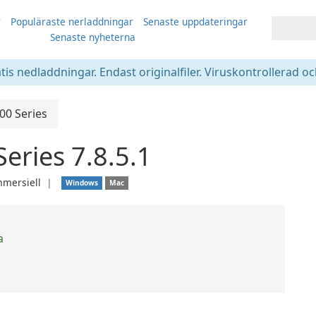
r
Populäraste nerladdningar
Senaste uppdateringar
Senaste nyheterna
atis nedladdningar. Endast originalfiler. Viruskontrollerad oc
0 Series
ries 7.8.5.1
mersiell
❘
Windows
Mac
a