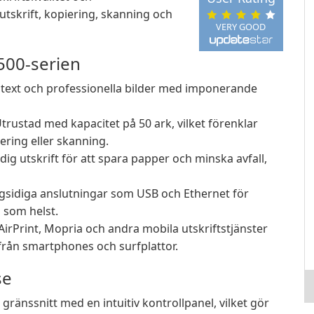
tskrift, kopiering, skanning och
VERY GOOD
500-serien
 text och professionella bilder med imponerande
trustad med kapacitet på 50 ark, vilket förenklar
ring eller skanning.
ig utskrift för att spara papper och minska avfall,
gsidiga anslutningar som USB och Ethernet för
ö som helst.
irPrint, Mopria och andra mobila utskriftstjänster
från smartphones och surfplattor.
se
ränssnitt med en intuitiv kontrollpanel, vilket gör