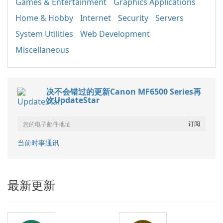
Games & Entertainment
Graphics Applications
Home & Hobby
Internet
Security
Servers
System Utilities
Web Development
Miscellaneous
决不会错过的更新Canon MF6500 Series再
次UpdateStar
当前时事通讯
最新更新