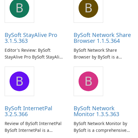
B
B
BySoft StayAlive Pro
BySoft Network Share
3.1.5.363
Browser 1.1.5.364
Editor's Review: BySoft
BySoft Network Share
StayAlive Pro BySoft StayAlive
Browser by BySoft is a
Pro is a reliable software
comprehensive software
application designed to
application that allows users
B
B
ensure the continuous and
to easily browse and manage
uninterrupted operation of
shared folders on their
your computer system.
network.
BySoft InternetPal
BySoft Network
3.2.5.366
Monitor 1.3.5.363
Review of BySoft InternetPal
BySoft Network Monitor by
BySoft InternetPal is a
BySoft is a comprehensive
comprehensive software
network monitoring software