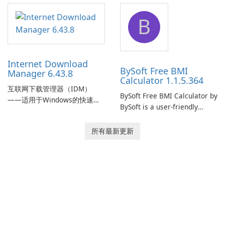
application designed to
designed to help businesses
B
monitor your internet
effectively manage their
connection and provide real-
network infrastructure.
time insights into its
performance.
Internet Download
BySoft Free BMI
Manager 6.43.8
Calculator 1.1.5.364
互联网下载管理器（IDM）
BySoft Free BMI Calculator by
——适用于Windows的快速可
BySoft is a user-friendly
靠下载管理器 Tonec Inc. 的互
software application
联网下载管理器（IDM）是
designed to help you
所有最新更新
Microsoft Windows 的历史悠
calculate your Body Mass
久的下载加速器和管理器，专
Index quickly and accurately.
注于速度、可靠性和紧密的浏
览器集成。IDM 采用动态文件
分割、多部分下载和连接重用
来加快下载速度，提供强大的
简历和恢复功能，并提供获取
流媒体和批处理站点资源以供
离线使用的工具。Tonec 的定