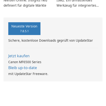
Nielsen Online: Insights neu
ISM2: Ein umfassendes
definiert für digitale Märkte
Werkzeug für integriertes
Softwaremanagement
Neueste Version
7.8.5.1
Sichere, kostenlose Downloads geprüft von UpdateStar
Jetzt kaufen
Canon MF6500 Series
Bleib up-to-date
mit UpdateStar Freeware.