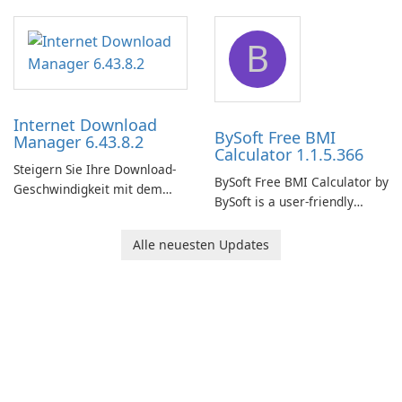
comprehensive software
network monitoring software
application designed to
designed to help businesses
B
monitor your internet
effectively manage their
connection and provide real-
network infrastructure.
time insights into its
performance.
Internet Download
BySoft Free BMI
Manager 6.43.8.2
Calculator 1.1.5.366
Steigern Sie Ihre Download-
BySoft Free BMI Calculator by
Geschwindigkeit mit dem
BySoft is a user-friendly
Internet Download Manager!
software application
designed to help you
Alle neuesten Updates
calculate your Body Mass
Index quickly and accurately.