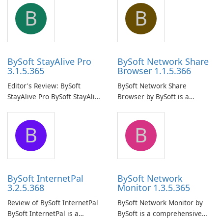
B
B
BySoft StayAlive Pro
BySoft Network Share
3.1.5.365
Browser 1.1.5.366
Editor's Review: BySoft
BySoft Network Share
StayAlive Pro BySoft StayAlive
Browser by BySoft is a
Pro is a reliable software
comprehensive software
application designed to
application that allows users
B
B
ensure the continuous and
to easily browse and manage
uninterrupted operation of
shared folders on their
your computer system.
network.
BySoft InternetPal
BySoft Network
3.2.5.368
Monitor 1.3.5.365
Review of BySoft InternetPal
BySoft Network Monitor by
BySoft InternetPal is a
BySoft is a comprehensive