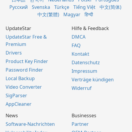
Русский
Svenska
Türkçe
Tiếng Việt
中文(简体)
中文(繁體)
Magyar
हिन्दी
UpdateStar
Hilfe & Feedback
UpdateStar Free &
DMCA
Premium
FAQ
Drivers
Kontakt
Product Key Finder
Datenschutz
Password Finder
Impressum
Local Backup
Verträge kündigen
Video Converter
Widerruf
SigParser
AppCleaner
News
Businesses
Software-Nachrichten
Partner