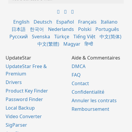
English
Deutsch
Español
Français
Italiano
日本語
한국어
Nederlands
Polski
Português
Русский
Svenska
Türkçe
Tiếng Việt
中文(简体)
中文(繁體)
Magyar
हिन्दी
UpdateStar
Aide & Commentaires
UpdateStar Free &
DMCA
Premium
FAQ
Drivers
Contact
Product Key Finder
Confidentialité
Password Finder
Annuler les contrats
Local Backup
Remboursement
Video Converter
SigParser