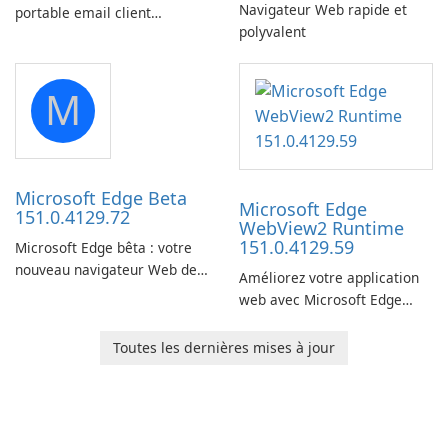
Navigateur Web rapide et
portable email client
polyvalent
software which you can
launch from any USB or
portable media on any
M
computer running Microsoft
Windows.
Microsoft Edge Beta
Microsoft Edge
151.0.4129.72
WebView2 Runtime
151.0.4129.59
Microsoft Edge bêta : votre
nouveau navigateur Web de
Améliorez votre application
prédilection
web avec Microsoft Edge
WebView2 Runtime !
Toutes les dernières mises à jour