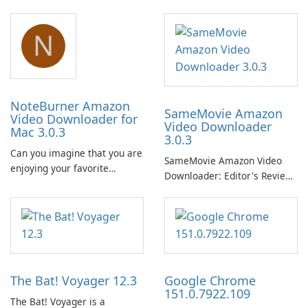
N
NoteBurner Amazon
SameMovie Amazon
Video Downloader for
Video Downloader
Mac 3.0.3
3.0.3
Can you imagine that you are
SameMovie Amazon Video
enjoying your favorite
Downloader: Editor's Review
Amazon movies or TV shows
SameMovie Amazon Video
lying on the beach, camping
Downloader is a desktop
in the woods or even during
utility for saving Amazon
your long commute to work
Prime Video titles and other
by subway?
Amazon web-player content
to local drives in MP4 or MKV.
The Bat! Voyager 12.3
Google Chrome
151.0.7922.109
The Bat! Voyager is a