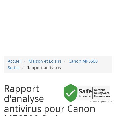
Accueil
Maison et Loisirs
Canon MF6500
Series
Rapport antivirus
Rapport
Safe
No 
virus
No 
spyware
d'analyse
to install
No 
malware
certified by UpdateStar.com
antivirus pour Canon