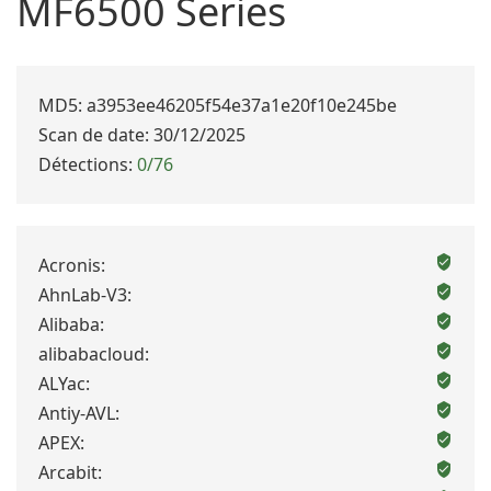
MF6500 Series
MD5: a3953ee46205f54e37a1e20f10e245be
Scan de date: 30/12/2025
Détections:
0/76
Acronis:
AhnLab-V3:
Alibaba:
alibabacloud:
ALYac:
Antiy-AVL:
APEX:
Arcabit: