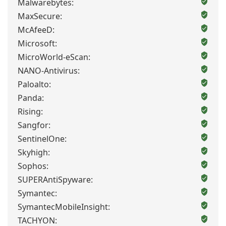
Malwarebytes:
MaxSecure:
McAfeeD:
Microsoft:
MicroWorld-eScan:
NANO-Antivirus:
Paloalto:
Panda:
Rising:
Sangfor:
SentinelOne:
Skyhigh:
Sophos:
SUPERAntiSpyware:
Symantec:
SymantecMobileInsight:
TACHYON: