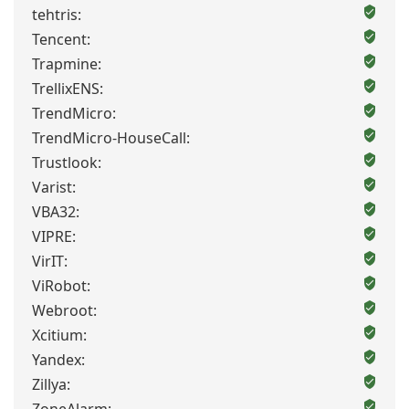
tehtris:
Tencent:
Trapmine:
TrellixENS:
TrendMicro:
TrendMicro-HouseCall:
Trustlook:
Varist:
VBA32:
VIPRE:
VirIT:
ViRobot:
Webroot:
Xcitium:
Yandex:
Zillya: