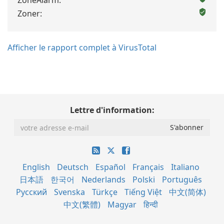
ZoneAlarm:
Zoner:
Afficher le rapport complet à VirusTotal
Lettre d'information:
English
Deutsch
Español
Français
Italiano
日本語
한국어
Nederlands
Polski
Português
Русский
Svenska
Türkçe
Tiếng Việt
中文(简体)
中文(繁體)
Magyar
हिन्दी