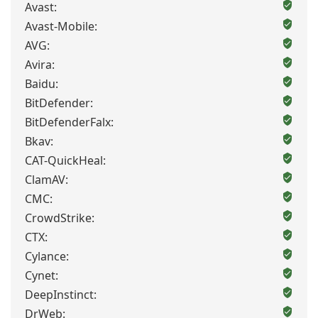
Avast:
Avast-Mobile:
AVG:
Avira:
Baidu:
BitDefender:
BitDefenderFalx:
Bkav:
CAT-QuickHeal:
ClamAV:
CMC:
CrowdStrike:
CTX:
Cylance:
Cynet:
DeepInstinct:
DrWeb: