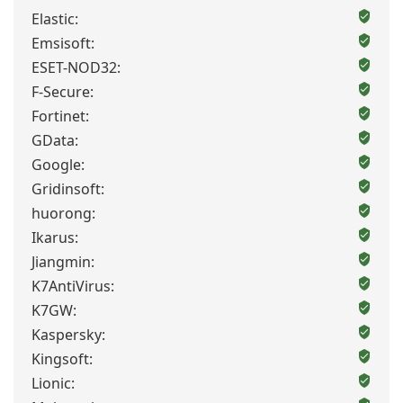
Elastic:
Emsisoft:
ESET-NOD32:
F-Secure:
Fortinet:
GData:
Google:
Gridinsoft:
huorong:
Ikarus:
Jiangmin:
K7AntiVirus:
K7GW:
Kaspersky:
Kingsoft:
Lionic: