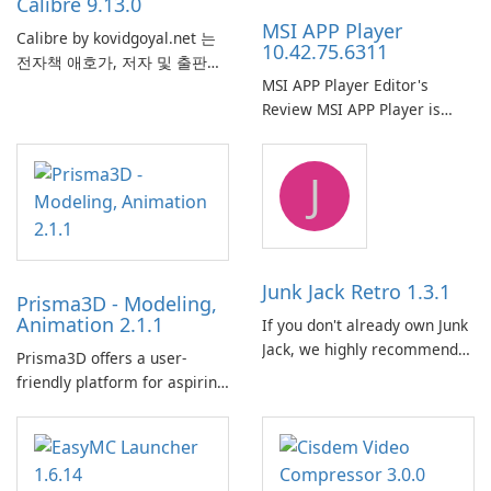
Calibre 9.13.0
MSI APP Player
Calibre by kovidgoyal.net 는
10.42.75.6311
전자책 애호가, 저자 및 출판사
MSI APP Player Editor's
에서 널리 사용하는 다재다능하
Review MSI APP Player is
고 기능이 풍부한 전자책 관리
MSI’s Windows Android
도구입니다. 이 무료 오픈 소스
emulator built atop the
소프트웨어는 사용자에게 다양
J
BlueStacks engine and tuned
한 장치와 전자책 형식에서 전
for MSI hardware.
자책을 구성, 변환, 편집 및 동
기화하기 위한 포괄적인 솔루션
을 제공합니다.
Junk Jack Retro 1.3.1
Prisma3D - Modeling,
Animation 2.1.1
If you don't already own Junk
Jack, we highly recommend
Prisma3D offers a user-
purchasing it before
friendly platform for aspiring
considering Junk Jack Retro.
3D creators to bring their
This game is where it all
imagination to life. With a
began! Junk Jack Retro,
wide range of tools and
formerly known as Junk Jack,
features, this app allows