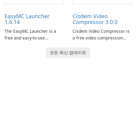
now offers widescreen
users to easily design 3D
support.
models and generate
EasyMC Launcher
Cisdem Video
captivating animated scenes.
1.6.14
Compressor 3.0.0
The EasyMC Launcher is a
Cisdem Video Compressor is
free and easy-to-use
a free video compression
Minecraft launcher
software for Mac. It allows
developed by EasyMC. It
users to compress media
모든 최신 업데이트
allows Minecraft players to
files by setting the
quickly and easily access
percentage, target file size,
their favorite servers and
and file parameters to
mods with just a few clicks.
ensure satisfactory results.